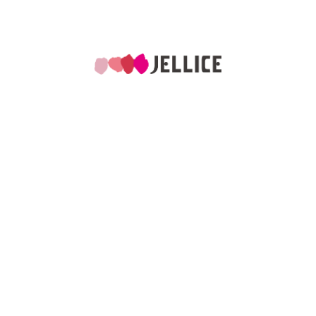
分
明膠與膠原蛋白肽廣泛用
霜、面膜、洗髮精及護髮
幫助維持皮膚與頭髮彈性
化肌膚屏障。傑樂膠原蛋
肽（CTP）以低分子量
透性，深受台灣美容市
睞。